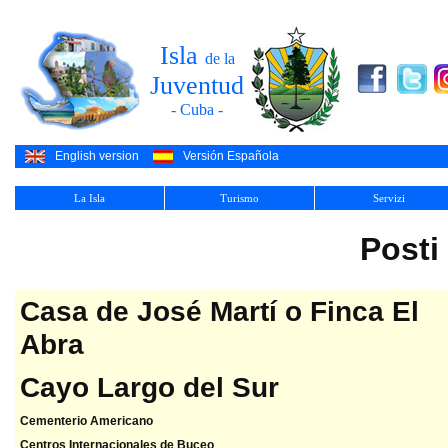
Isla
de la
Juventud
- Cuba -
English version
Versión Española
La Isla
Turismo
Servizi
Posti
Casa de José Martí o Finca El
Abra
Cayo Largo del Sur
Cementerio Americano
Centros Internacionales de Buceo