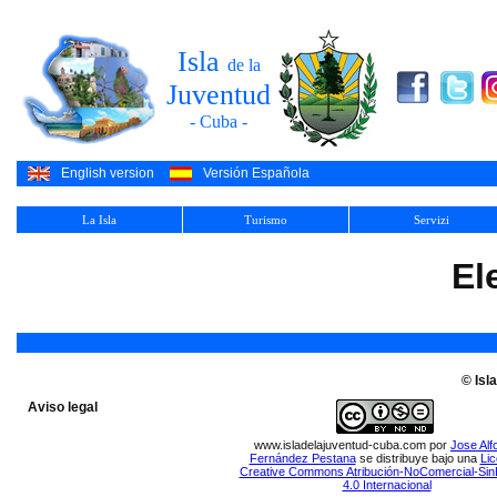
Isla
de la
Juventud
- Cuba -
English version
Versión Española
La Isla
Turismo
Servizi
El
© Isl
Aviso legal
www.isladelajuventud-cuba.com
por
Jose Alf
Fernández Pestana
se distribuye bajo una
Lic
Creative Commons Atribución-NoComercial-Sin
4.0 Internacional