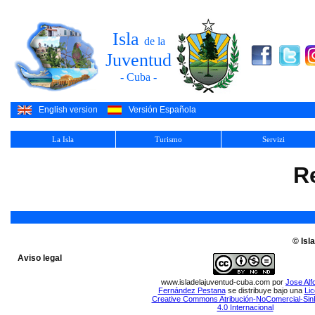
Isla
de la
Juventud
- Cuba -
English version
Versión Española
La Isla
Turismo
Servizi
R
© Isl
Aviso legal
www.isladelajuventud-cuba.com
por
Jose Alf
Fernández Pestana
se distribuye bajo una
Lic
Creative Commons Atribución-NoComercial-Sin
4.0 Internacional