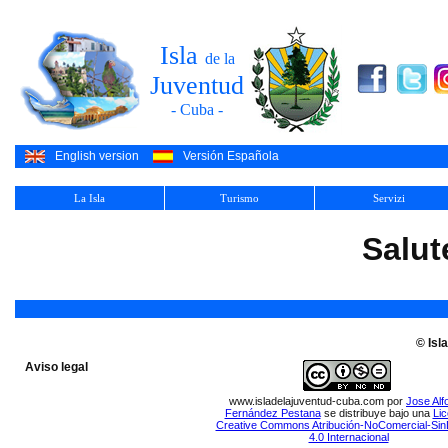
Isla
de la
Juventud
- Cuba -
English version
Versión Española
La Isla
Turismo
Servizi
Salut
© Isl
Aviso legal
www.isladelajuventud-cuba.com
por
Jose Alf
Fernández Pestana
se distribuye bajo una
Lic
Creative Commons Atribución-NoComercial-Sin
4.0 Internacional