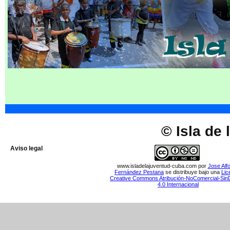
© Isla de
Aviso legal
www.isladelajuventud-cuba.com
por
Jose Alf
Fernández Pestana
se distribuye bajo una
Lic
Creative Commons Atribución-NoComercial-Sin
4.0 Internacional