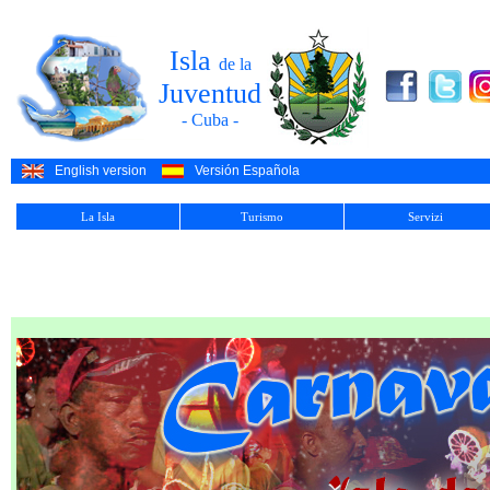
Isla
de la
Juventud
- Cuba -
English version
Versión Española
La Isla
Turismo
Servizi