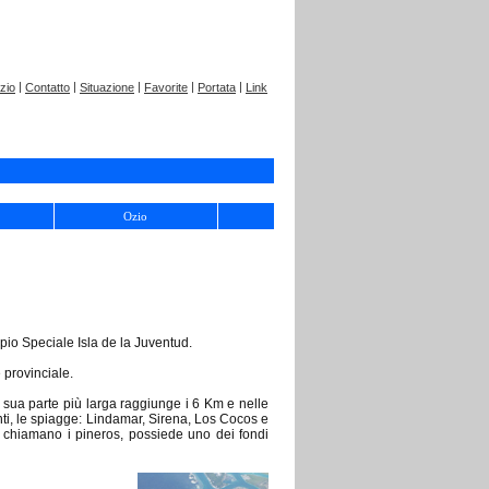
|
|
|
|
|
izio
Contatto
Situazione
Favorite
Portata
Link
Ozio
pio Speciale Isla de la Juventud.
 provinciale.
a sua parte più larga raggiunge i 6 Km e nelle
anti, le spiagge: Lindamar, Sirena, Los Cocos e
o chiamano i pineros, possiede uno dei fondi