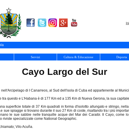
In
ola
Servizi
Cultura & Educazione
Deporta
Cayo Largo del Sur
nell'Arcipelago di I Canarreos, al Sud dell'isola di Cuba ed appartenente al Munici
te tra questo e L'Habana è di 177 Km ed a 135 Km di Nueva Gerona, la sua capitale
a superficie totale di 37 Km quadrati in forma d'isolotto allungato e stringo, nell
Le sue spiagge si trovano durante il suo 27 Km di coste, risaltando tra i più import
gnano le sue sabbie nelle tranquille acque del Mar dei Caraibi. Il Cayo, come l
do riviste specializzate come National Geographic.
 chiamato; Vilo Acuña.