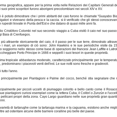
ma geografica, appare per la prima volta nelle Relazioni dei Capitani Generali del
 suoi primi scopritori furono aborigeni precolombiani nei secoli XIV e XV.
 è potuto dimostrare che i primi abitanti del caio furono le chiamate "Guayabo Bi
gatori e vivevano della pesca e la caccia. si è verificato che gli stessi conoscevan
 rupestri trovate in Punta dell'Est e che datano di quasi mille anni fa.
o Cristóforo Colombi nel suo secondo viaggio a Cuba visitò il caio nel suo passo v
gi Baia di Cienfuegos.
più attraente storicamente del caio, è il passo per le sue terre, dimostrato attraver
o i mari, un esempio di ciò sono: John Hawkins e le sue periodiche visite da 1
go soggiorno nello stesso come base di operazioni dei francesi Jean Laffite e Latr
ccheggiare Porto Principe in 1666 e seppellì i suoi tesori in queste proprietà.
ima tropicale abbastanza moderato, caratterizzato principalmente per le temperatu
, predominano i piacevoli venti dell'est. Le sue notti sono fresche e gradevoli.
tutto l'anno.
a principalmente per Piantagioni e Palme del cocco, benché stia segnalare che 
ncipalmente per piccoli uccelli di piumaggio colorito e bello canto come il Rosacol
sue piantagioni curiosi esemplari come la lettera Cuba, il Colibrí o Zunzún e l'ucc
pellicani propri della zona. Cayo Largo guardiano nelle sue proprietà gran quant
anni.
 varietà di tartarughe come la tartaruga marina e la caguama, esistono anche miglia
, oltre ad ostentare alcune delle barriere coralline più belle del paese.