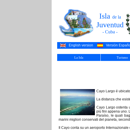
Isla
de la
Juventud
- Cuba -
English version
Versión Españ
La Isla
Turismo
Cayo Largo é ubicato 
La distanza che esis
Cayo Largo ostenta un
più fini appena uno. 
Paraíso, le quali ba
marini migliori conservati del pianeta, secon
Il Cayo conta su un aeroporto Internazionale