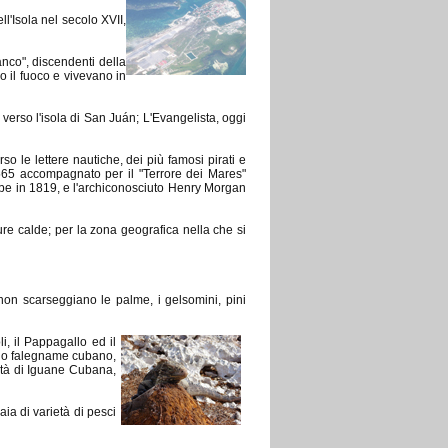
l'Isola nel secolo XVII,
anco", discendenti della
o il fuoco e vivevano in
erso l'isola di San Juán; L'Evangelista, oggi
so le lettere nautiche, dei più famosi pirati e
565 accompagnato per il "Terrore dei Mares"
obe in 1819, e l'archiconosciuto Henry Morgan
re calde; per la zona geografica nella che si
non scarseggiano le palme, i gelsomini, pini
i, il Pappagallo ed il
ello falegname cubano,
ità di Iguane Cubana,
ia di varietà di pesci