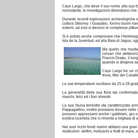
Cayo Largo, che deve il suo nome alla sua for
nonostante, le investigazioni dimostrano che i
Durante recenti esplorazioni archeologiche si
cultura Siboney. I Guayabo, furono buoni navi
esterni; ad essi si devono le complesse pitture
Si è potuto anche comprovare che l'Ammiragli
Isla de la Juventud, ed alla Baia di Jagua, og
Ma quello che risulta 
corsari che abitaron
Francis Drake, il lun
quando si dirigeva sa
Cayo Largo ha' un cl
trova, Mar dei Caraibi
Le sue temperature oscillano da 25 a 28 gradi 
La generalità della sua flora sta conformat
maschi, felci ed i fiori silvestri.
La sua fauna terrestre sta caratterizzata pri
Pappagallino, inoltre possiamo trovare nelle 
possono apprezzarsi anche i gabbiani, gru e 
esotica lucertola che ci rimonta a migliaia di 
Nei suoi ricchi fondi marini abitano una gran
multicolori, delfini, molluschi e frutti di mare