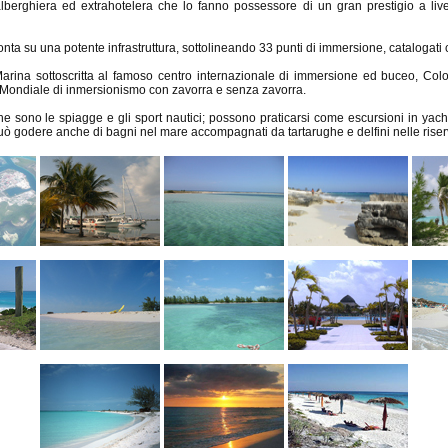
 alberghiera ed extrahotelera che lo fanno possessore di un gran prestigio a liv
ta su una potente infrastruttura, sottolineando 33 punti di immersione, catalogati c
na sottoscritta al famoso centro internazionale di immersione ed buceo, Colo
d Mondiale di inmersionismo con zavorra e senza zavorra.
he sono le spiagge e gli sport nautici; possono praticarsi come escursioni in yach
 godere anche di bagni nel mare accompagnati da tartarughe e delfini nelle riser