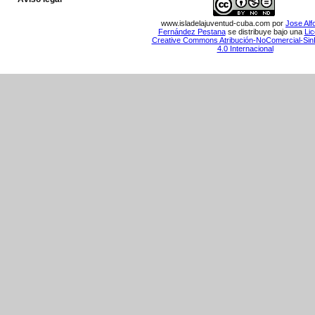
www.isladelajuventud-cuba.com
por
Jose Alf
Fernández Pestana
se distribuye bajo una
Lic
Creative Commons Atribución-NoComercial-Sin
4.0 Internacional