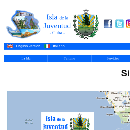
Isla
de la
Juventud
- Cuba -
English version
Italiano
La Isla
Turismo
Servicios
S