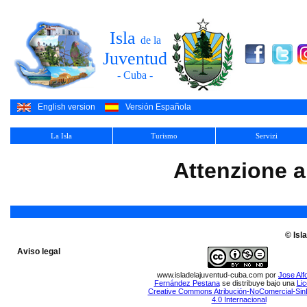
Isla
de la
Juventud
- Cuba -
English version
Versión Española
La Isla
Turismo
Servizi
Attenzione a
© Isl
Aviso legal
www.isladelajuventud-cuba.com
por
Jose Alf
Fernández Pestana
se distribuye bajo una
Lic
Creative Commons Atribución-NoComercial-Sin
4.0 Internacional