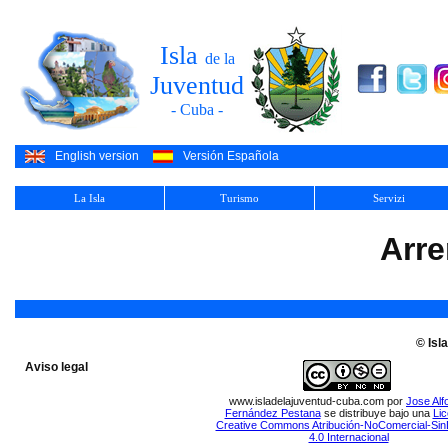
Isla
de la
Juventud
- Cuba -
English version
Versión Española
La Isla
Turismo
Servizi
Arr
© Isl
Aviso legal
www.isladelajuventud-cuba.com
por
Jose Alf
Fernández Pestana
se distribuye bajo una
Lic
Creative Commons Atribución-NoComercial-Sin
4.0 Internacional