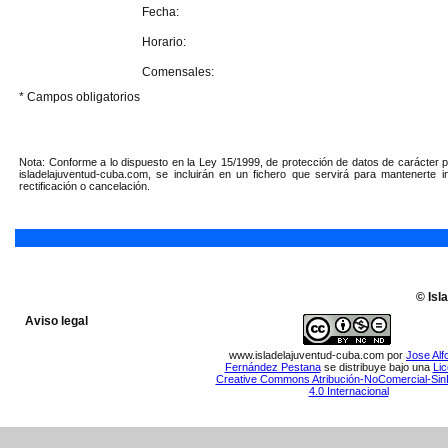
Fecha:
Horario:
Comensales:
* Campos obligatorios
Nota: Conforme a lo dispuesto en la Ley 15/1999, de protección de datos de carácter pe
isladelajuventud-cuba.com, se incluirán en un fichero que servirá para mantenerte 
rectificación o cancelación.
© Isl
Aviso legal
www.isladelajuventud-cuba.com
por
Jose Alf
Fernández Pestana
se distribuye bajo una
Lic
Creative Commons Atribución-NoComercial-Sin
4.0 Internacional