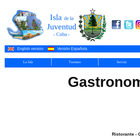
Isla
de la
Juventud
- Cuba -
English version
Versión Española
La Isla
Turismo
Servizi
Gastronom
Ristorante -