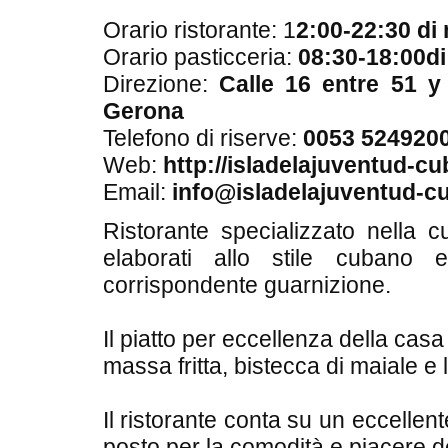
Orario ristorante: 1
2:00-22:30 di 
Orario pasticceria:
08:30-18:00di
Direzione:
Calle 16 entre 51 
Gerona
Telefono di riserve:
0053 524920
Web:
http://isladelajuventud-c
Email:
info@isladelajuventud-c
Ristorante specializzato nella cuc
elaborati allo stile cuban
corrispondente guarnizione.
Il piatto per eccellenza della casa
massa fritta, bistecca di maiale e
Il ristorante conta su un eccellen
posto per la comodità e piacere de