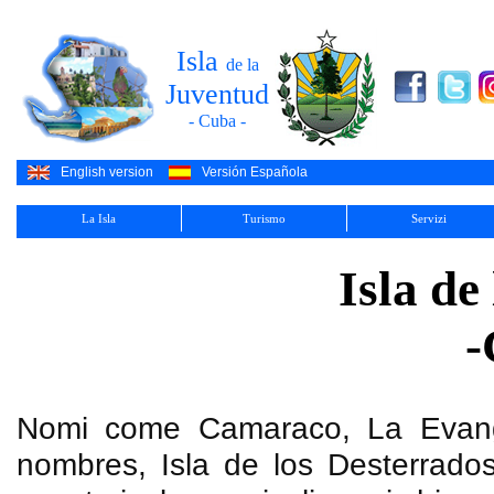
Isla
de la
Juventud
- Cuba -
English version
Versión Española
La Isla
Turismo
Servizi
Isla de
-
Nomi come Camaraco, La Evangel
nombres, Isla de los Desterrados,