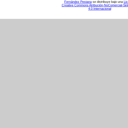
Fernández Pestana
se distribuye bajo una
Lic
Creative Commons Atribución-NoComercial-Sin
4.0 Internacional