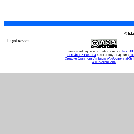
© Isl
Legal Advice
www.isladelajuventud-cuba.com
por
Jose Alf
Fernández Pestana
se distribuye bajo una
Lic
Creative Commons Atribución-NoComercial-Sin
4.0 Internacional