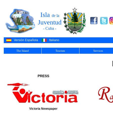
Isla
de la
Juventud
- Cuba -
Versión Española
Italiano
The Island
Tourism
Services
PRESS
Victoria Newspaper