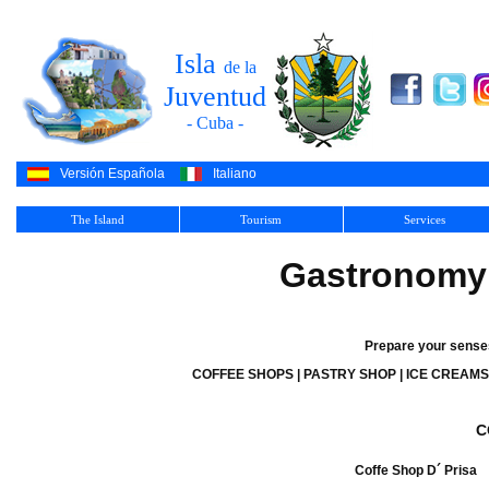
Isla
de la
Juventud
- Cuba -
Versión Española
Italiano
The Island
Tourism
Services
Gastronomy
Prepare your senses
COFFEE SHOPS
|
PASTRY SHOP
|
ICE CREAMS
C
Coffe Shop D´ Prisa