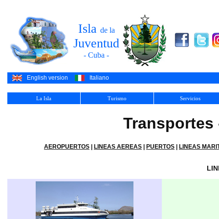
Isla
de la
Juventud
- Cuba -
English version
Italiano
La Isla
Turismo
Servicios
Transportes 
AEROPUERTOS
|
LINEAS AEREAS
|
PUERTOS
|
LINEAS MARI
LIN