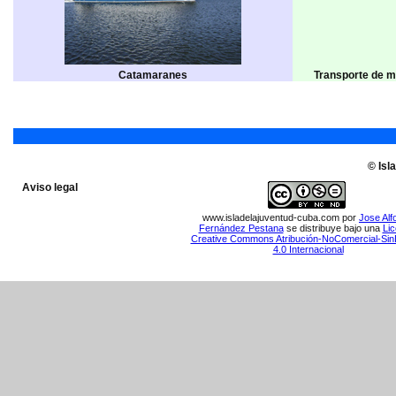
Catamaranes
Transporte de m
© Isl
Aviso legal
www.isladelajuventud-cuba.com
por
Jose Alf
Fernández Pestana
se distribuye bajo una
Lic
Creative Commons Atribución-NoComercial-Sin
4.0 Internacional