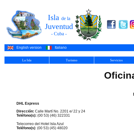
Isla
de la
Juventud
- Cuba -
English version
Italiano
La Isla
Turismo
Servicios
Oficin
DHL Express
Dirección:
Calle Martí No. 2201 e/ 22 y 24
Teléfono(s):
(00 53) (46) 322331
Telecorreo del Hotel Isla Azul
Teléfono(s)
: (00 53) (45) 48020