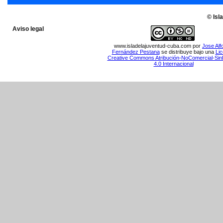
© Isl
Aviso legal
www.isladelajuventud-cuba.com
por
Jose Alf
Fernández Pestana
se distribuye bajo una
Lic
Creative Commons Atribución-NoComercial-Sin
4.0 Internacional